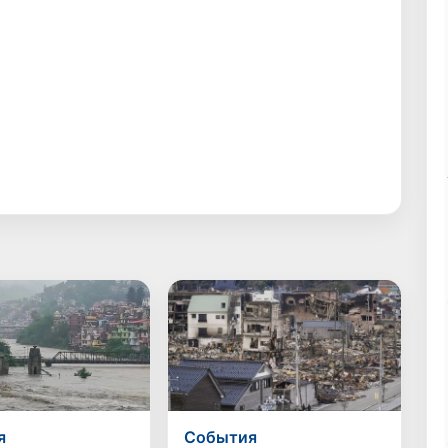
я
Cобытия