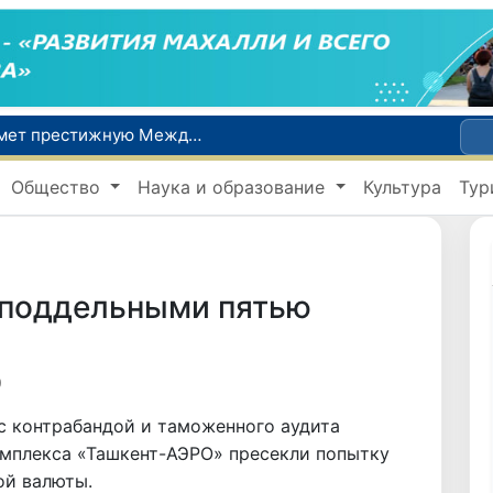
Узбекистан впервые в своей истории примет престижную Международную олимпиаду по информатике IOI 2026
Число пользователей мобильного интернета в Узбекистане за 10 лет выросло в 4,3 раза
Общество
Наука и образование
Культура
Тур
При содействии Генконсульства Узбекистана соотечественница, перенесшая инсульт в Алматы, вернулась на родину
В Ташкенте состоялось заседание Исполнительного комитета Федерации тяжелой атлетики Азии
Китай и Россия стали крупнейшими торговыми партнерами Узбекистана в первом полугодии 2026 года
 поддельными пятью
0
 с контрабандой и таможенного аудита
мплекса «Ташкент-АЭРО» пресекли попытку
ой валюты.