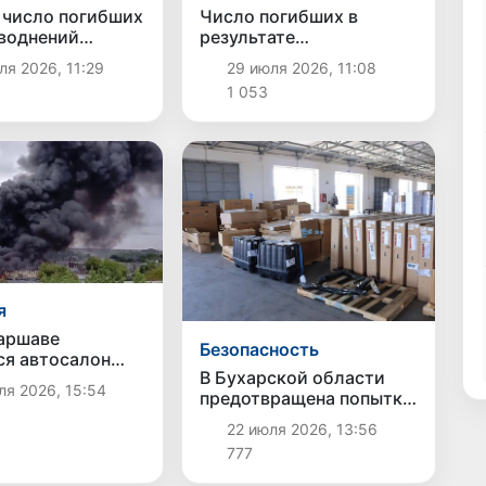
 число погибших
Число погибших в
аводнений
результате
о до 78 человек
землетрясения в Японии
я 2026, 11:29
29 июля 2026, 11:08
выросло до 13 человек
1 053
я
Варшаве
Безопасность
ся автосалон
В Бухарской области
ощадью более 3
я 2026, 15:54
предотвращена попытка
 м
незаконного ввоза
22 июля 2026, 13:56
автозапчастей
777
стоимостью около 3,5
млрд сумов