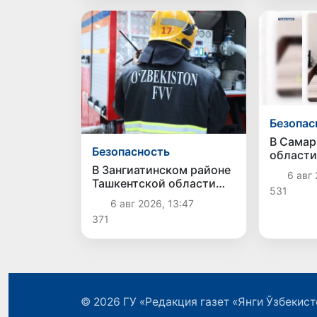
Безопас
В Самар
Безопасность
области
пресече
В Зангиатинском районе
6 авг 
коррупц
Ташкентской области
531
мошенн
произошёл пожар в
6 авг 2026, 13:47
магазине
371
© 2026
ГУ «Редакция газет «Янги Ўзбекист