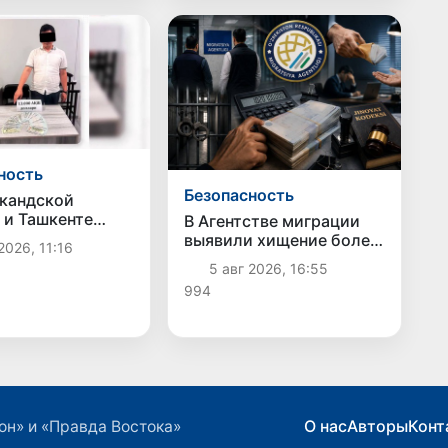
ность
Безопасность
кандской
 и Ташкенте
В Агентстве миграции
ны факты
выявили хищение более
2026, 11:16
ии и
1 млрд сумов
5 авг 2026, 16:55
ичества
бюджетных средств
994
О нас
Авторы
Конт
он» и «Правда Востока»