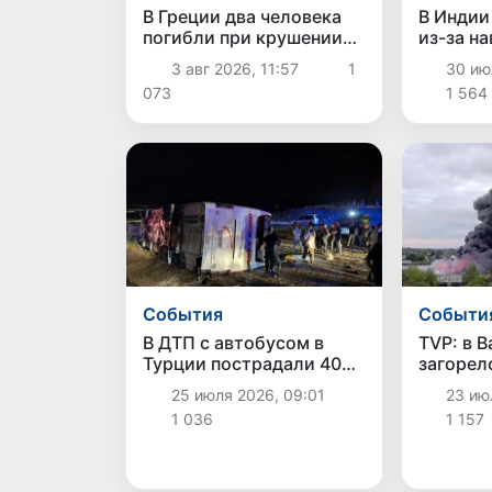
В Греции два человека
В Индии
погибли при крушении
из-за н
пожарных вертолетов
возросл
3 авг 2026, 11:57
1
30 июл
073
1 564
Cобытия
Cобыти
В ДТП с автобусом в
TVP: в 
Турции пострадали 40
загорел
человек
Ford пл
25 июля 2026, 09:01
23 июл
тыс. кв.
1 036
1 157