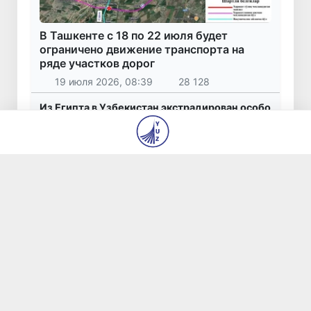
В Ташкенте с 18 по 22 июля будет
ограничено движение транспорта на
ряде участков дорог
19 июля 2026, 08:39
28 128
Из Египта в Узбекистан экстрадирован особо
опасный преступник, находившийся в
международном розыске
23 июля 2026, 13:54
20 934
Саида Мирзиёева: включение объектов
модернистской архитектуры Ташкента в
Список всемирного наследия ЮНЕСКО -
большая победа Узбекистана
27 июля 2026, 08:40
8 855
22,5 тысячи долларов за несуществующие
автомобили: житель Ташкента стал жертвой
мошенничества
26 июля 2026, 10:16
7 557