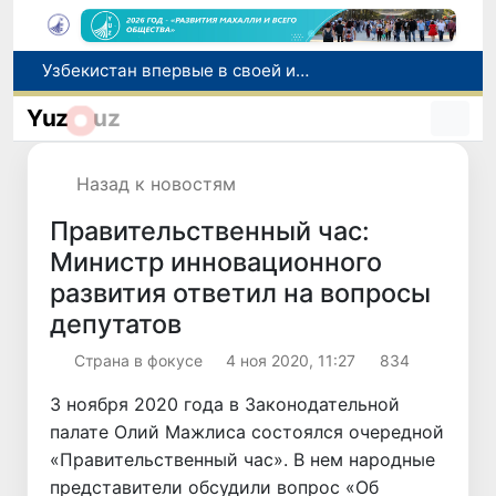
Число пользователей мобильного интернета в Узбекистане за 10 лет выросло в 4,3 раза
При содействии Генконсульства Узбекистана соотечественница, перенесшая инсульт в Алматы, вернулась на родину
Yuz
uz
В Ташкенте состоялось заседание Исполнительного комитета Федерации тяжелой атлетики Азии
Китай и Россия стали крупнейшими торговыми партнерами Узбекистана в первом полугодии 2026 года
Назад к новостям
Узбекистан впервые в своей истории примет престижную Международную олимпиаду по информатике IOI 2026
Правительственный час:
Министр инновационного
развития ответил на вопросы
депутатов
Страна в фокусе
4 ноя 2020, 11:27
834
3 ноября 2020 года в Законодательной
палате Олий Мажлиса состоялся очередной
«Правительственный час». В нем народные
представители обсудили вопрос «Об