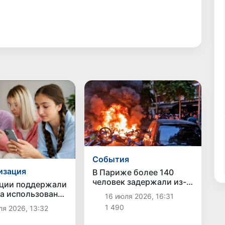
Cобытия
изация
В Париже более 140
человек задержали из-
ции поддержали
за беспорядков после
на использование
16 июля 2026, 16:31
полуфинала ЧМ
ных сетей
1 490
я 2026, 13:32
младше 15 лет