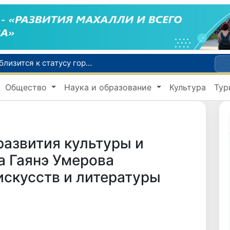
Самарканд расширит свои границы и приблизится к статусу города-миллионника
С 1 сентября пассажиры должны будут оплачивать проезд сразу при посадке в автобус
Общество
Наука и образование
Культура
Тур
В Сурхандарье пресечена деятельность подпольной группы, планировавшей теракты и выезд в Сирию
В Узбекистане упростят открытие бизнеса и расширят возможности выбора фамилии для ребенка
В Хорватии при столкновении грузового и пассажирского поездов пострадали 24 человека
азвития культуры и
а Гаянэ Умерова
скусств и литературы