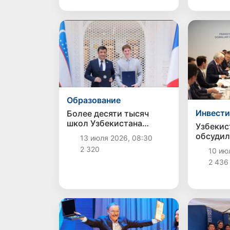
Образование
Инвест
Более десяти тысяч
школ Узбекистана
Узбекис
бесплатно подключат к
обсудил
13 июля 2026, 08:30
образовательной
инвести
2 320
10 ию
платформе «Canva»
проекты
2 436
экономи
сотрудн