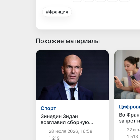
#Франция
Похожие материалы
Цифров
Спорт
Во Фран
Зинедин Зидан
запрет 
возглавил сборную
социаль
Франции
22 июл
28 июля 2026, 16:58
детьми 
1 513
1 219