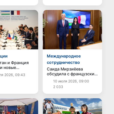
иции
Международное
сотрудничество
тан и Франция
и новые
Саида Мирзиёева
ционные
обсудила с французским
ля 2026, 09:43
 и расширение
бизнесом расширение
10 июля 2026, 09:00
ческого
сотрудничества в
ичества
2 033
ключевых отраслях