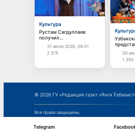
Культура
Культур
Рустам Сагдуллаев
получил
Узбекск
международную награду
предста
31 июля 2026, 09:01
«Жизнь в кино» на
межнац
2 375
30 июл
кинофестивале
фестива
1 355
«Западные ворота»
Калинин
© 2026
ГУ «Редакция газет «Янги Ўзбекист
Все права защищены.
Telegram
Faceboo