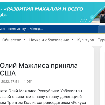
Узбекистан впервые в своей истории примет престижную Международную олимпиаду по информатике IOI 2026
Число пользователей мобильного интернета в Узбекистане за 10 лет выросло в 4,3 раза
Общество
Наука и образование
Культура
Тур
При содействии Генконсульства Узбекистана соотечественница, перенесшая инсульт в Алматы, вернулась на родину
В Ташкенте состоялось заседание Исполнительного комитета Федерации тяжелой атлетики Азии
Китай и Россия стали крупнейшими торговыми партнерами Узбекистана в первом полугодии 2026 года
 Олий Мажлиса приняла
а США
 2022, 17:51
1 051
ената Олий Мажлиса Республики Узбекистан
ывшей с визитом в нашу страну делегацией
ном Трентом Келли, сопредседателем «Кокуса