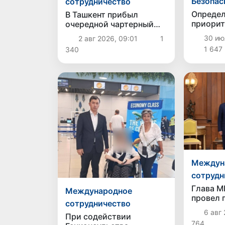
Безопас
сотрудничество
Определ
В Ташкент прибыл
приори
очередной чартерный
национа
рейс из США с
30 июл
2 авг 2026, 09:01
1
региона
депортированными
1 647
340
сотрудн
гражданами
противо
Узбекистана
торговл
Междун
сотрудн
Глава М
Международное
провел 
сотрудничество
руковод
6 авг 
При содействии
принял 
764