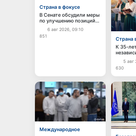
Страна в фокусе
В Сенате обсудили меры
по улучшению позиций
Узбекистана в
6 авг 2026, 09:10
международных
851
рейтингах и индексах
Страна 
К 35-ле
независ
Узбекис
5 авг 
творчес
630
среди 
Международное