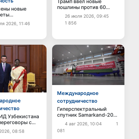
ность
Трамп ввел новые
пошлины против 60
ены новые
торговых партнеров
теты
26 июля 2026, 09:45
США: Узбекистан и
льного и
1 856
я 2026, 11:46
другие страны
льного
Центральной Азии в
ичества в сфере
список не вошли
действия
е людьми
Международное
ародное
сотрудничество
ичество
Гиперспектральный
спутник Samarkand-2028
ИД Узбекистана
будет запущен на орбиту
переговоры с
4 авг 2026, 10:04
1
5 август
ством Индии и
081
2026, 08:58
участие в