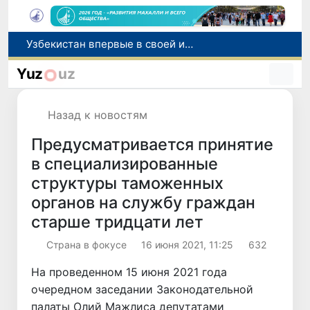
Число пользователей мобильного интернета в Узбекистане за 10 лет выросло в 4,3 раза
При содействии Генконсульства Узбекистана соотечественница, перенесшая инсульт в Алматы, вернулась на родину
Yuz
uz
В Ташкенте состоялось заседание Исполнительного комитета Федерации тяжелой атлетики Азии
Китай и Россия стали крупнейшими торговыми партнерами Узбекистана в первом полугодии 2026 года
Назад к новостям
Узбекистан впервые в своей истории примет престижную Международную олимпиаду по информатике IOI 2026
Предусматривается принятие
в специализированные
структуры таможенных
органов на службу граждан
старше тридцати лет
Страна в фокусе
16 июня 2021, 11:25
632
На проведенном 15 июня 2021 года
очередном заседании Законодательной
палаты Олий Мажлиса депутатами