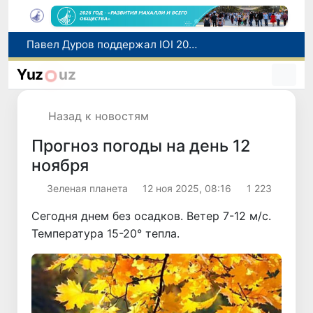
В Узбекистане 13 августа пройдет очередное тестирование по нострификации зарубежных дипломов
Узбекистан расширяет торгово-экономическое и инвестиционное сотрудничество с провинцией Цзянсу Китая
Yuz
uz
Число иностранцев, прибывших в Узбекистан с целью обучения, увеличилось в 2,2 раза
В Амударьинском районе планируется новый проект по развитию сафари-туризма
Назад к новостям
Павел Дуров поддержал IOI 2026 в Ташкенте: Telegram представит 235 победителям специальные цифровые призы
Прогноз погоды на день 12
ноября
Зеленая планета
12 ноя 2025, 08:16
1 223
Сегодня днем без осадков. Ветер 7-12 м/с.
Температура 15-20° тепла.