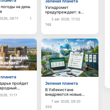
 планета
Зеленая планета
 погоды на день
Узгидромет
а
предупреждает: в
четырех регионах
2026, 08:11
1
3 авг 2026, 17:02
Узбекистана возможны
748
сели и паводки
 планета
Зеленая планета
дарье пройдет
ародный
В Узбекистане
ческий съезд с
внедряются новые
2026, 11:11
м молодежи из
механизмы оценки
7 авг 2026, 09:20
стран
воздействия на
359
окружающую среду