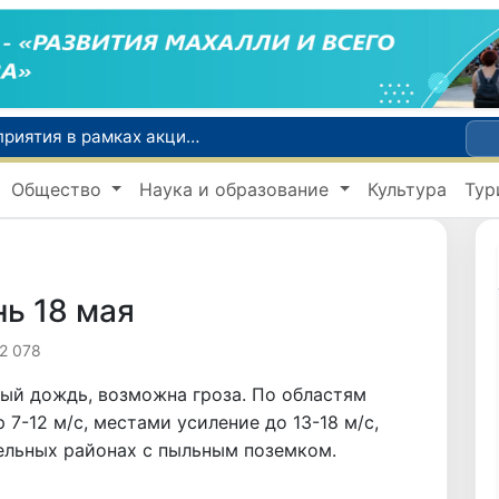
По всей республике продолжаются мероприятия в рамках акции «Актуальные 40 дней»
Оказавшийся в сложной ситуации в Германии соотечественник возвращен в Узбекистан
Общество
Наука и образование
Культура
Тур
В Узбекистане определили порядок создания и эксплуатации платных автодорог
Мошенничество при трудоустройстве за рубежом: в Каракалпакстане и Ташкенте выявлены новые случаи обмана граждан
В Сенате состоялась встреча с представителем Госдепартамента США
нь 18 мая
2 078
ый дождь, возможна гроза. По областям
 7-12 м/с, местами усиление до 13-18 м/с,
ельных районах с пыльным поземком.