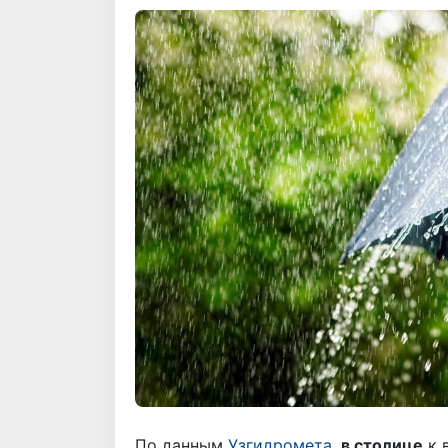
По данным
Узгидромета,
в столице
к 