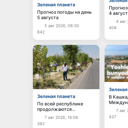
Зеленая
Зеленая планета
Прогноз
Прогноз погоды на день
4 август
5 августа
4 авг 
5 авг 2026, 08:30
408
842
Зеленая
Зеленая планета
В Кашка
Междун
По всей республике
экологи
продолжаются
7 авг 
участие
мероприятия в рамках
437
7 авг 2026, 16:06
девяти 
акции «Актуальные 40
382
дней»