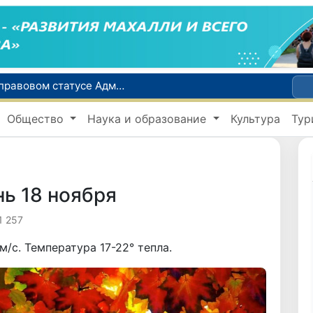
Сенат одобрил Конституционный закон о правовом статусе Администрации Президента Республики Узбекистан
В Ташкенте задержали подозреваемых в распространении крупной партии наркотиков
Общество
Наука и образование
Культура
Тур
сий по инвалидности
До 10 августа студенты могут исправить отклоненные заявления на перевод в государственные вузы
Страны Центральной Азии одобрили проект автоматизированного учета воды в бассейне Сырдарьи
нь 18 ноября
1 257
м/с. Температура 17-22° тепла.