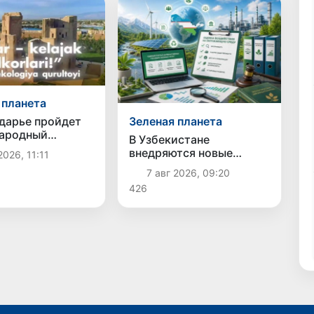
 планета
Зеленая планета
дарье пройдет
ародный
В Узбекистане
ческий съезд с
внедряются новые
2026, 11:11
м молодежи из
механизмы оценки
7 авг 2026, 09:20
стран
воздействия на
426
окружающую среду