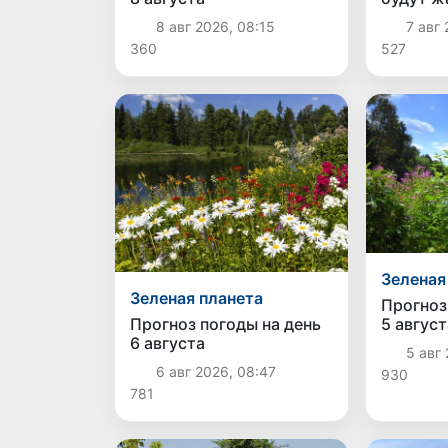
прогрее
8 авг 2026, 08:15
7 авг 
градусо
360
527
Зеленая
Зеленая планета
Прогноз
5 август
Прогноз погоды на день
6 августа
5 авг 
6 авг 2026, 08:47
930
781