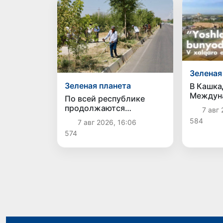
Зеленая
Зеленая планета
В Кашка
Междун
По всей республике
экологи
продолжаются
7 авг 
участие
мероприятия в рамках
584
7 авг 2026, 16:06
девяти 
акции «Актуальные 40
574
дней»