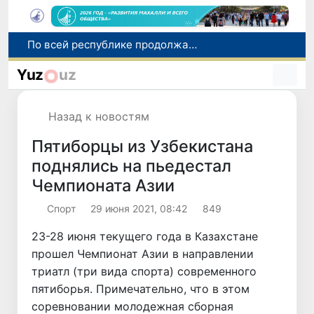
Оказавшийся в сложной ситуации в Германии соотечественник возвращен в Узбекистан
В Узбекистане определили порядок создания и эксплуатации платных автодорог
Yuz
uz
Мошенничество при трудоустройстве за рубежом: в Каракалпакстане и Ташкенте выявлены новые случаи обмана граждан
В Сенате состоялась встреча с представителем Госдепартамента США
Назад к новостям
По всей республике продолжаются мероприятия в рамках акции «Актуальные 40 дней»
Пятиборцы из Узбекистана
поднялись на пьедестал
Чемпионата Азии
Спорт
29 июня 2021, 08:42
849
23-28 июня текущего года в Казахстане
прошел Чемпионат Азии в направлении
триатл (три вида спорта) современного
пятиборья. Примечательно, что в этом
соревновании молодежная сборная