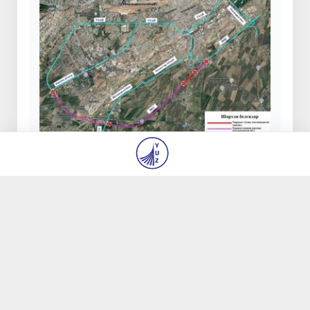
В Ташкенте с 18 по 22 июля будет
ограничено движение транспорта на
ряде участков дорог
19 июля 2026, 08:39
28 192
Из Египта в Узбекистан экстрадирован особо
опасный преступник, находившийся в
международном розыске
23 июля 2026, 13:54
20 976
Саида Мирзиёева: включение объектов
модернистской архитектуры Ташкента в