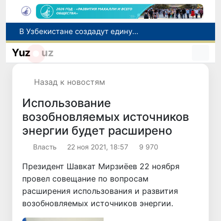
В Узбекистане создадут единую систему надзора за безопасностью непродовольственных товаров
UZCERT предупреждает о массовых кибератаках на госорганизации и коммерческие структуры Узбекистана
Юные тяжелоатлеты Узбекистана завоевали первую медаль на чемпионате Азии
Yuz
uz
В Узбекистане вводится новая система обеспечения безопасности продукции
Узбекистан и JICA обсудили развитие свободных экономических зон и привлечение инвестиций
Назад к новостям
Использование
возобновляемых источников
энергии будет расширено
Власть
22 ноя 2021, 18:57
9 970
Президент Шавкат Мирзиёев 22 ноября
провел совещание по вопросам
расширения использования и развития
возобновляемых источников энергии.