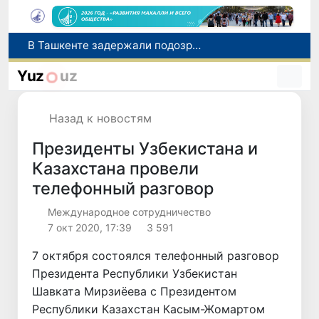
В Ташкенте задержали подозреваемых в распространении крупной партии наркотиков
В Узбекистане упростят назначение пенсий по инвалидности
Yuz
uz
До 10 августа студенты могут исправить отклоненные заявления на перевод в государственные вузы
Страны Центральной Азии одобрили проект автоматизированного учета воды в бассейне Сырдарьи
Назад к новостям
Сенат одобрил Конституционный закон о правовом статусе Администрации Президента Республики Узбекистан
Президенты Узбекистана и
Казахстана провели
телефонный разговор
Международное сотрудничество
7 окт 2020, 17:39
3 591
7 октября состоялся телефонный разговор
Президента Республики Узбекистан
Шавката Мирзиёева с Президентом
Республики Казахстан Касым-Жомартом