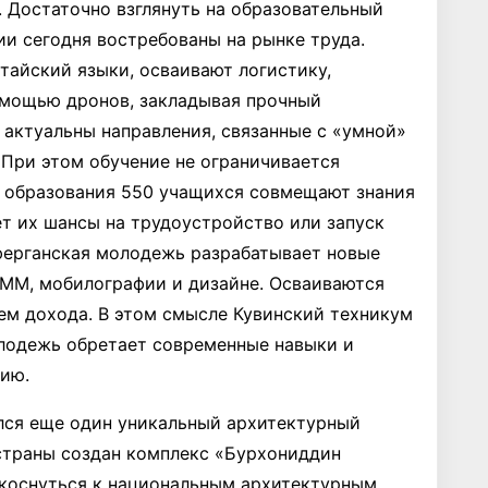
 Достаточно взглянуть на образовательный
ии сегодня востребованы на рынке труда.
айский языки, осваивают логистику,
омощью дронов, закладывая прочный
 актуальны направления, связанные с «умной»
 При этом обучение не ограничивается
е образования 550 учащихся совмещают знания
ет их шансы на трудоустройство или запуск
 ферганская молодежь разрабатывает новые
 SMM, мобилографии и дизайне. Осваиваются
ем дохода. В этом смысле Кувинский техникум
олодежь обретает современные навыки и
ию.
ился еще один уникальный архитектурный
страны создан комплекс «Бурхониддин
икоснуться к национальным архитектурным