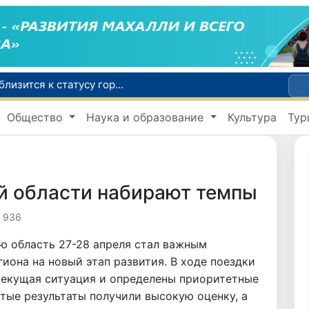
Самарканд расширит свои границы и приблизится к статусу города-миллионника
С 1 сентября пассажиры должны будут оплачивать проезд сразу при посадке в автобус
Общество
Наука и образование
Культура
Тур
В Сурхандарье пресечена деятельность подпольной группы, планировавшей теракты и выезд в Сирию
В Узбекистане упростят открытие бизнеса и расширят возможности выбора фамилии для ребенка
В Хорватии при столкновении грузового и пассажирского поездов пострадали 24 человека
й области набирают темпы
936
ю область 27-28 апреля стал важным
иона на новый этап развития. В ходе поездки
текущая ситуация и определены приоритетные
утые результаты получили высокую оценку, а