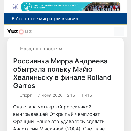
В Узбекистане с начала «Месячника благоустройства и милосердия в махаллях» выявлено около 350 экологических нарушений
В Навоийской области задержан гражданин Казахстана с 2 кг наркотического вещества
Yuz
uz
Более 795 тысяч первоклассников получат «Президентские подарки» в новом учебном году
В Сырдарьинской области пресечена незаконная рыбная ловля
Назад к новостям
В Агентстве миграции выявили хищение более 1 млрд сумов бюджетных средств
Россиянка Мирра Андреева
обыграла польку Майю
Хвалиньску в финале Rolland
Garros
Спорт
7 июня 2026, 12:15
1 415
Она стала четвертой россиянкой,
выигрывавшей Открытый чемпионат
Франции. Ранее это удавалось сделать
Анастасии Мыскиной (2004), Светлане