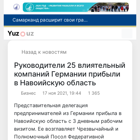
Самарканд расширит свои границы и приблизится к статусу города-миллионника
С 1 сентября пассажиры должны будут оплачивать проезд сразу при посадке в автобус
Yuz
uz
В Сурхандарье пресечена деятельность подпольной группы, планировавшей теракты и выезд в Сирию
В Узбекистане упростят открытие бизнеса и расширят возможности выбора фамилии для ребенка
Назад к новостям
В Хорватии при столкновении грузового и пассажирского поездов пострадали 24 человека
Руководители 25 влиятельный
компаний Германии прибыли
в Навоийскую область
Бизнес
17 ноя 2021, 19:44
1 365
Представительная делегация
предпринимателей из Германии прибыла в
Навоийскую область с 3 дневным рабочим
визитом. Ее возглавляет Чрезвычайный и
Полномочный Посол Федеративной