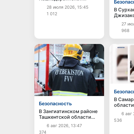
Безопас
областях пресечены
28 июля 2026, 15:45
В Сурха
коррупционные схемы
1 012
Джизакс
при оформлении
изъято п
земельных участков
27 июл
наркоти
968
Безопас
В Самар
Безопасность
области
пресече
В Зангиатинском районе
6 авг 
коррупц
Ташкентской области
536
мошенн
произошёл пожар в
6 авг 2026, 13:47
магазине
374