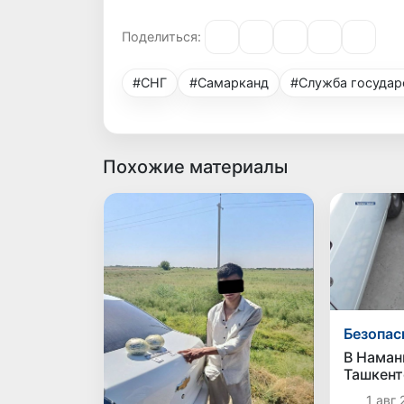
Поделиться:
#СНГ
#Самарканд
#Служба государ
Похожие материалы
Безопас
В Наман
Ташкент
изъято б
1 авг 