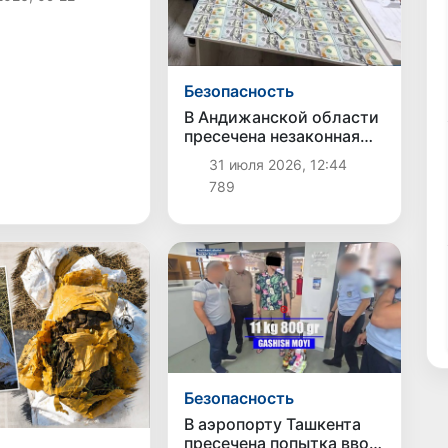
ков
Безопасность
В Андижанской области
пресечена незаконная
попытка оформить
31 июля 2026, 12:44
землю из госрезерва за
789
39 тысяч долларов
Безопасность
В аэропорту Ташкента
пресечена попытка ввоза