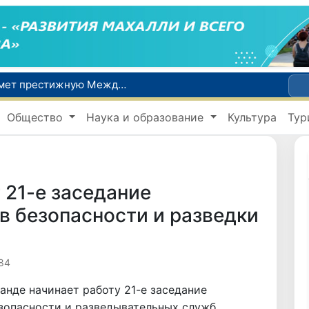
Узбекистан впервые в своей истории примет престижную Международную олимпиаду по информатике IOI 2026
Число пользователей мобильного интернета в Узбекистане за 10 лет выросло в 4,3 раза
Общество
Наука и образование
Культура
Тур
При содействии Генконсульства Узбекистана соотечественница, перенесшая инсульт в Алматы, вернулась на родину
В Ташкенте состоялось заседание Исполнительного комитета Федерации тяжелой атлетики Азии
Китай и Россия стали крупнейшими торговыми партнерами Узбекистана в первом полугодии 2026 года
21-е заседание
в безопасности и разведки
84
анде начинает работу 21-е заседание
зопасности и разведывательных служб