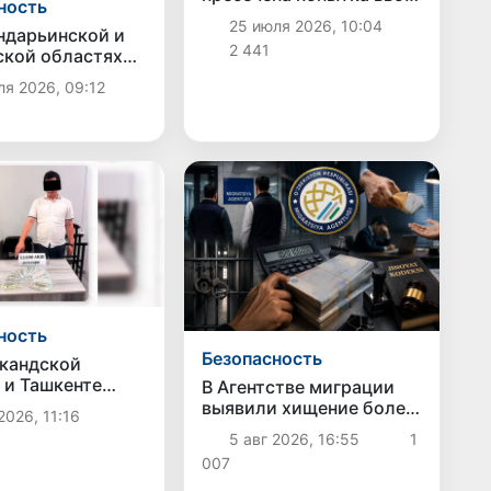
ность
11,8 кг гашишного масла
25 июля 2026, 10:04
ндарьинской и
2 441
кой областях
очти 9 кг
я 2026, 09:12
ческих средств
ность
Безопасность
кандской
 и Ташкенте
В Агентстве миграции
ны факты
выявили хищение более
2026, 11:16
ии и
1 млрд сумов
5 авг 2026, 16:55
1
ичества
бюджетных средств
007