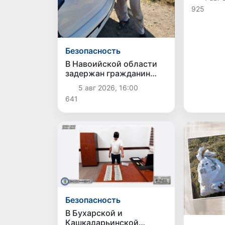
наркоти
925
Безопасность
В Навоийской области
задержан гражданин
Казахстана с 2 кг
5 авг 2026, 16:00
наркотического
641
вещества
Безопасность
В Бухарской и
Кашкадарьинской