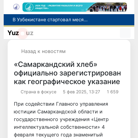
В Узбекистане стартовал месячник Целей устойчивого развития
В июле представительство Агентства миграции в Москве оказало помощь более 1,8 тысячам граждан Узбекистана
Yuz
uz
Сборная Узбекистана вышла в четвертьфинал «Игр Будущего - 2026» в Астане
Прогноз погоды на день 7 августа
Назад к новостям
В шести городах Ташкентской области модернизируют систему общественного транспорта
«Самаркандский хлеб»
официально зарегистрирован
как географическое указание
Страна в фокусе
5 фев 2025, 13:27
1 659
При содействии Главного управления
юстиции Самаркандской области и
государственного учреждения «Центр
интеллектуальной собственности» 4
февраля текущего года знаменитый