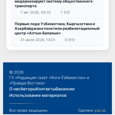
модернизируют систему общественного
транспорта
7 авг 2026, 09:32
7 425
Первые леди Узбекистана, Кыргызстана и
Азербайджана посетили реабилитационный
центр «Алтын Балалык»
31 июля 2026, 14:01
6 916
© 2026
ГУ «Редакция газет «Янги Ўзбекистон» и
«Правда Востока»
О нас
Авторы
Контакты
Вакансии
Использование материалов
Все права защищены.
Сделано
yuz.uz