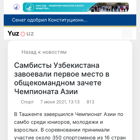
Сенат одобрил Конституционный закон о правовом статусе Администрации Президента Республики Узбекистан
В Ташкенте задержали подозреваемых в распространении крупной партии наркотиков
Yuz
uz
В Узбекистане упростят назначение пенсий по инвалидности
До 10 августа студенты могут исправить отклоненные заявления на перевод в государственные вузы
Назад к новостям
Страны Центральной Азии одобрили проект автоматизированного учета воды в бассейне Сырдарьи
Самбисты Узбекистана
завоевали первое место в
общекомандном зачете
Чемпионата Азии
Спорт
7 июня 2021, 13:13
813
В Ташкенте завершился Чемпионат Азии по
самбо среди юниоров, молодежи и
взрослых. В соревновании принимали
участие около 350 спортсменов из 16 стран