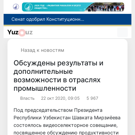
В Ташкенте задержали подозреваемых в распространении крупной партии наркотиков
В Узбекистане упростят назначение пенсий по инвалидности
Yuz
uz
До 10 августа студенты могут исправить отклоненные заявления на перевод в государственные вузы
Страны Центральной Азии одобрили проект автоматизированного учета воды в бассейне Сырдарьи
Назад к новостям
Сенат одобрил Конституционный закон о правовом статусе Администрации Президента Республики Узбекистан
Обсуждены результаты и
дополнительные
возможности в отраслях
промышленности
Власть
22 окт 2020, 09:05
5 967
Под председательством Президента
Республики Узбекистан Шавката Мирзиёева
состоялось видеоселекторное совещание,
посвященное обсуждению продуктивности