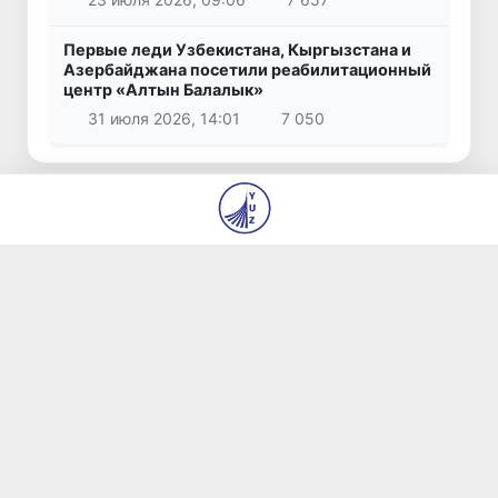
Первые леди Узбекистана, Кыргызстана и
Азербайджана посетили реабилитационный
центр «Алтын Балалык»
31 июля 2026, 14:01
7 050
© 2026
ГУ «Редакция газет «Янги Ўзбекистон» и
«Правда Востока»
О нас
Авторы
Контакты
Вакансии
Использование материалов
Все права защищены.
Сделано
yuz.uz