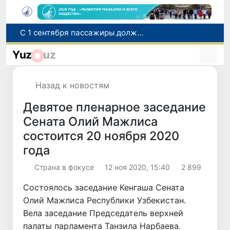
В Сурхандарье пресечена деятельность подпольной группы, планировавшей теракты и выезд в Сирию
В Узбекистане упростят открытие бизнеса и расширят возможности выбора фамилии для ребенка
Yuz
uz
В Узбекистане усиливаются меры социальной защиты населения
Самарканд расширит свои границы и приблизится к статусу города-миллионника
Назад к новостям
С 1 сентября пассажиры должны будут оплачивать проезд сразу при посадке в автобус
Девятое пленарное заседание
Сената Олий Мажлиса
состоится 20 ноября 2020
года
Страна в фокусе
12 ноя 2020, 15:40
2 899
Состоялось заседание Кенгаша Сената
Олий Мажлиса Республики Узбекистан.
Вела заседание Председатель верхней
палаты парламента Танзила Нарбаева.