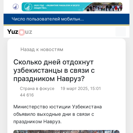
При содействии Генконсульства Узбекистана соотечественница, перенесшая инсульт в Алматы, вернулась на родину
В Ташкенте состоялось заседание Исполнительного комитета Федерации тяжелой атлетики Азии
Yuz
uz
Коканд присоединился к Глобальному альянсу ЮНЕСКО по медиа- и информационной грамотности
Узбекистан впервые в своей истории примет престижную Международную олимпиаду по информатике IOI 2026
Назад к новостям
Число пользователей мобильного интернета в Узбекистане за 10 лет выросло в 4,3 раза
Сколько дней отдохнут
узбекистанцы в связи с
праздником Навруз?
Страна в фокусе
19 март 2025, 15:01
44 616
Министерство юстиции Узбекистана
объявило выходные дни в связи с
праздником Навруз.