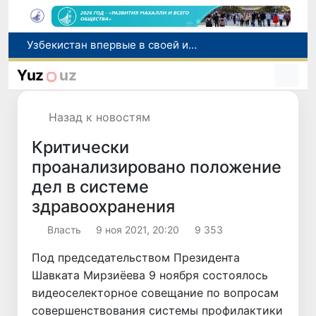
Узбекистан впервые в своей истории примет престижную Международную олимпиаду по информатике IOI 2026
Число пользователей мобильного интернета в Узбекистане за 10 лет выросло в 4,3 раза
Yuz
uz
При содействии Генконсульства Узбекистана соотечественница, перенесшая инсульт в Алматы, вернулась на родину
В Ташкенте состоялось заседание Исполнительного комитета Федерации тяжелой атлетики Азии
Назад к новостям
Китай и Россия стали крупнейшими торговыми партнерами Узбекистана в первом полугодии 2026 года
Критически
проанализировано положение
дел в системе
здравоохранения
Власть
9 ноя 2021, 20:20
9 353
Под председательством Президента
Шавката Мирзиёева 9 ноября состоялось
видеоселекторное совещание по вопросам
совершенствования системы профилактики