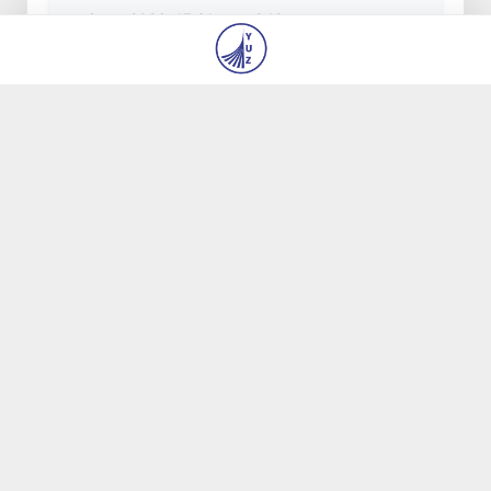
6 авг 2026, 17:31
342
Рассмотрено исполнение приоритетных
задач в энергетической отрасли
6 авг 2026, 17:03
924
Число пользователей мобильного интернета
в Узбекистане за 10 лет выросло в 4,3 раза
6 авг 2026, 16:38
357
При содействии Генконсульства Узбекистана
соотечественница, перенесшая инсульт в
Алматы, вернулась на родину
6 авг 2026, 15:51
342
В Ташкенте состоялось заседание
Исполнительного комитета Федерации
тяжелой атлетики Азии
6 авг 2026, 15:36
348