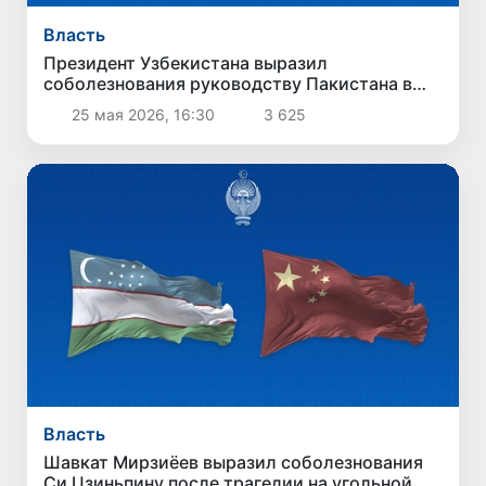
Власть
Президент Узбекистана выразил
соболезнования руководству Пакистана в
связи с терактом в Кветте
25 мая 2026, 16:30
3 625
Власть
Шавкат Мирзиёев выразил соболезнования
Си Цзиньпину после трагедии на угольной