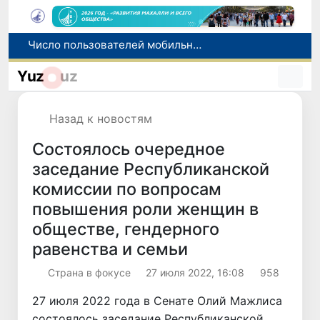
При содействии Генконсульства Узбекистана соотечественница, перенесшая инсульт в Алматы, вернулась на родину
В Ташкенте состоялось заседание Исполнительного комитета Федерации тяжелой атлетики Азии
Yuz
uz
Китай и Россия стали крупнейшими торговыми партнерами Узбекистана в первом полугодии 2026 года
Узбекистан впервые в своей истории примет престижную Международную олимпиаду по информатике IOI 2026
Назад к новостям
Число пользователей мобильного интернета в Узбекистане за 10 лет выросло в 4,3 раза
Состоялось очередное
заседание Республиканской
комиссии по вопросам
повышения роли женщин в
обществе, гендерного
равенства и семьи
Страна в фокусе
27 июля 2022, 16:08
958
27 июля 2022 года в Сенате Олий Мажлиса
состоялось заседание Республиканской