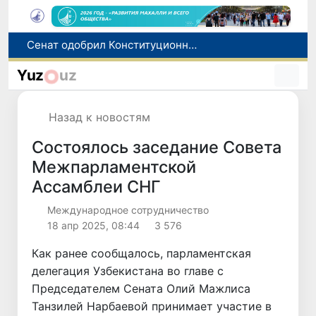
В Ташкенте задержали подозреваемых в распространении крупной партии наркотиков
В Узбекистане упростят назначение пенсий по инвалидности
Yuz
uz
До 10 августа студенты могут исправить отклоненные заявления на перевод в государственные вузы
Страны Центральной Азии одобрили проект автоматизированного учета воды в бассейне Сырдарьи
Назад к новостям
Сенат одобрил Конституционный закон о правовом статусе Администрации Президента Республики Узбекистан
Состоялось заседание Совета
Межпарламентской
Ассамблеи СНГ
Международное сотрудничество
18 апр 2025, 08:44
3 576
Как ранее сообщалось, парламентская
делегация Узбекистана во главе с
Председателем Сената Олий Мажлиса
Танзилей Нарбаевой принимает участие в