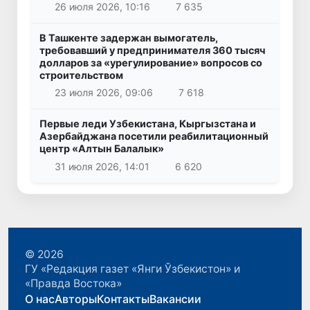
26 июля 2026, 10:16
7 635
В Ташкенте задержан вымогатель,
требовавший у предпринимателя 360 тысяч
долларов за «урегулирование» вопросов со
строительством
23 июля 2026, 09:06
7 618
Первые леди Узбекистана, Кыргызстана и
Азербайджана посетили реабилитационный
центр «Алтын Балалык»
31 июля 2026, 14:01
6 620
© 2026
ГУ «Редакция газет «Янги Ўзбекистон» и
«Правда Востока»
О нас
Авторы
Контакты
Вакансии