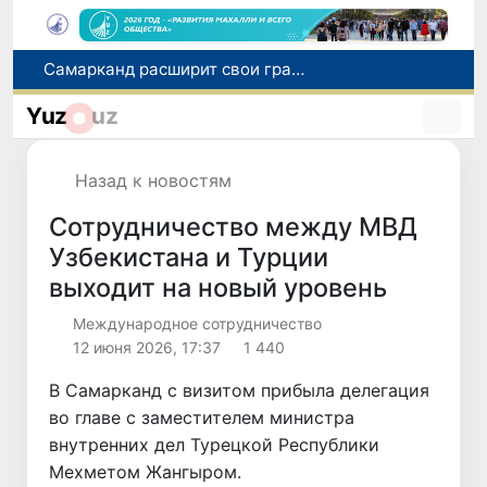
С 1 сентября пассажиры должны будут оплачивать проезд сразу при посадке в автобус
В Сурхандарье пресечена деятельность подпольной группы, планировавшей теракты и выезд в Сирию
Yuz
uz
В Узбекистане упростят открытие бизнеса и расширят возможности выбора фамилии для ребенка
В Хорватии при столкновении грузового и пассажирского поездов пострадали 24 человека
Назад к новостям
Самарканд расширит свои границы и приблизится к статусу города-миллионника
Сотрудничество между МВД
Узбекистана и Турции
выходит на новый уровень
Международное сотрудничество
12 июня 2026, 17:37
1 440
В Самарканд с визитом прибыла делегация
во главе с заместителем министра
внутренних дел Турецкой Республики
Мехметом Жангыром.