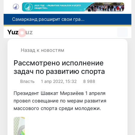
С 1 сентября пассажиры должны будут оплачивать проезд сразу при посадке в автобус
В Сурхандарье пресечена деятельность подпольной группы, планировавшей теракты и выезд в Сирию
Yuz
uz
В Узбекистане упростят открытие бизнеса и расширят возможности выбора фамилии для ребенка
В Хорватии при столкновении грузового и пассажирского поездов пострадали 24 человека
Назад к новостям
Самарканд расширит свои границы и приблизится к статусу города-миллионника
Рассмотрено исполнение
задач по развитию спорта
Власть
1 апр 2022, 15:32
8 988
Президент Шавкат Мирзиёев 1 апреля
провел совещание по мерам развития
массового спорта среди молодежи.