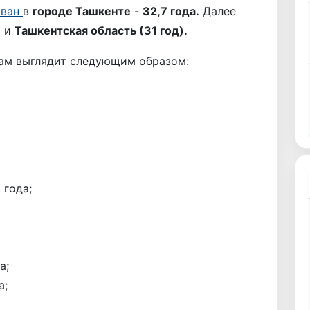
ован
в
городе Ташкенте
-
32,7 года.
Далее
)
и
Ташкентская область (31 год).
нам выглядит следующим образом:
 года;
а;
а;