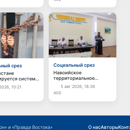
Социальный срез
ный срез
Навоийское
истане
территориальное
руется система
подразделение
ия и поддержки
5 авг 2026, 18:36
2026, 10:21
движения «Юксалиш»
орговли людьми
400
провело общественные
слушания по вопросу
обеспечения населения
сжиженным газом
О нас
Авторы
Конт
он» и «Правда Востока»