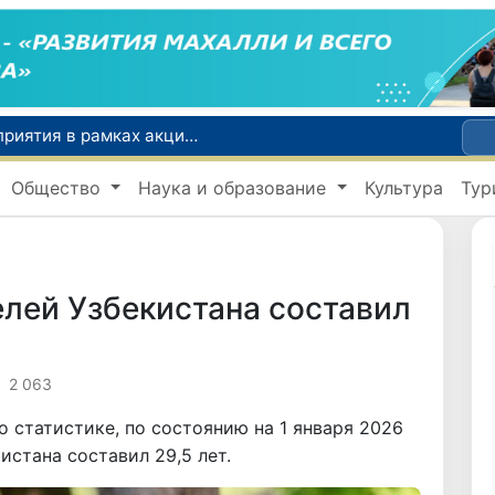
По всей республике продолжаются мероприятия в рамках акции «Актуальные 40 дней»
Оказавшийся в сложной ситуации в Германии соотечественник возвращен в Узбекистан
В Узбекистане определили порядок создания и эксплуатации платных автодорог
Общество
Наука и образование
Культура
Тур
Мошенничество при трудоустройстве за рубежом: в Каракалпакстане и Ташкенте выявлены новые случаи обмана граждан
В Сенате состоялась встреча с представителем Госдепартамента США
лей Узбекистана составил
2 063
 статистике, по состоянию на 1 января 2026
истана составил 29,5 лет.