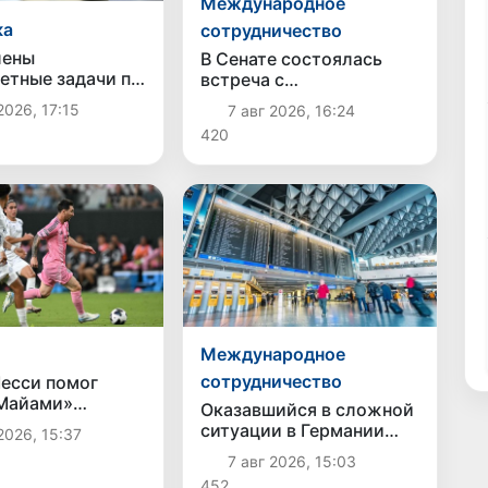
Международное
ка
сотрудничество
лены
В Сенате состоялась
етные задачи по
встреча с
ю экосистемы
представителем
2026, 17:15
7 авг 2026, 16:24
венного
Госдепартамента США
420
кта
Международное
сотрудничество
есси помог
Майами»
Оказавшийся в сложной
ь у «Атлетико
ситуации в Германии
2026, 15:37
с»
соотечественник
7 авг 2026, 15:03
возвращен в Узбекистан
452