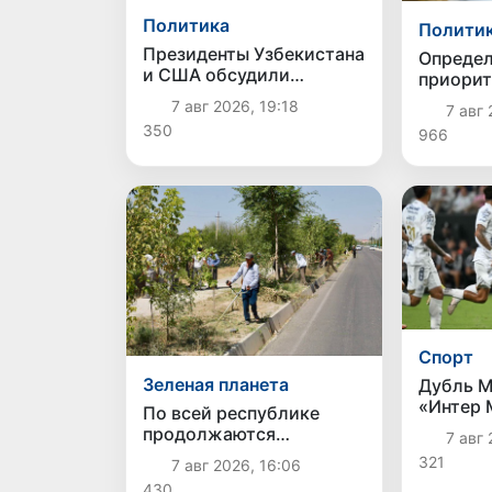
Политика
Полити
Президенты Узбекистана
Опреде
и США обсудили
приорит
перспективы
развити
7 авг 2026, 19:18
7 авг 
дальнейшего укрепления
искусст
350
966
двусторонних
интелле
отношений
Спорт
Зеленая планета
Дубль М
«Интер 
По всей республике
выиграт
продолжаются
7 авг 
Сан-Луи
мероприятия в рамках
321
7 авг 2026, 16:06
акции «Актуальные 40
430