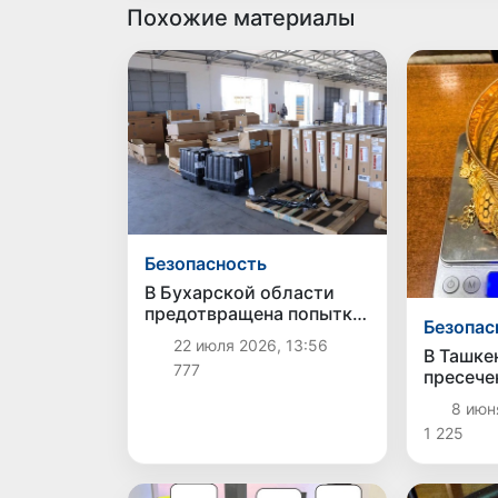
Похожие материалы
Безопасность
В Бухарской области
предотвращена попытка
Безопас
незаконного ввоза
22 июля 2026, 13:56
автозапчастей
В Ташке
777
стоимостью около 3,5
пресече
млрд сумов
незакон
8 июн
ювелирн
1 225
85 млн 