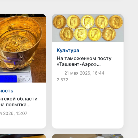
Культура
На таможенном посту
«Ташкент-Аэро»
пресечена попытка
21 мая 2026, 16:44
незаконного вывоза
2 572
культурных ценностей
ность
нтской области
на попытка
ного ввоза
я 2026, 15:07
ых изделий на
сумов