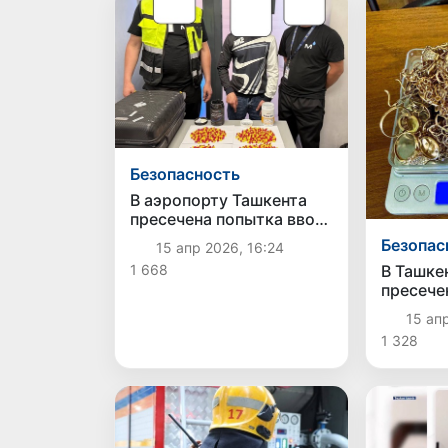
Безопасность
В аэропорту Ташкента
пресечена попытка ввоза
синтетических
Безопас
15 апр 2026, 16:24
наркотиков под видом
1 668
В Ташке
спортивных добавок
пресече
незакон
15 апр
ювелирн
1 328
сумму о
сумов