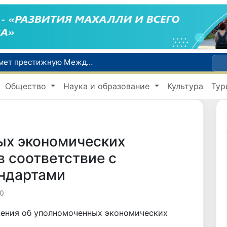
Узбекистан впервые в своей истории примет престижную Международную олимпиаду по информатике IOI 2026
Число пользователей мобильного интернета в Узбекистане за 10 лет выросло в 4,3 раза
Общество
Наука и образование
Культура
Тур
При содействии Генконсульства Узбекистана соотечественница, перенесшая инсульт в Алматы, вернулась на родину
В Ташкенте состоялось заседание Исполнительного комитета Федерации тяжелой атлетики Азии
Китай и Россия стали крупнейшими торговыми партнерами Узбекистана в первом полугодии 2026 года
ых экономических
в соответствие с
ндартами
90
ения об уполномоченных экономических