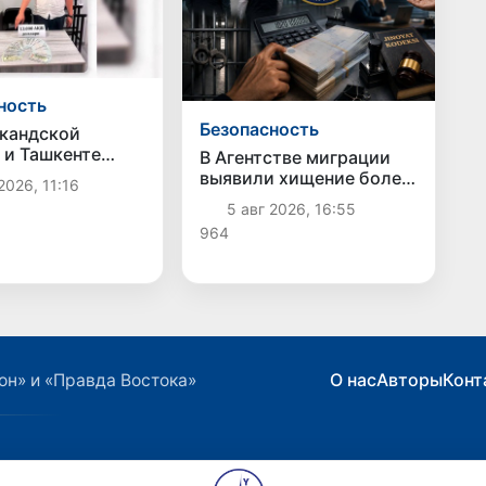
ность
Безопасность
кандской
 и Ташкенте
В Агентстве миграции
ны факты
выявили хищение более
2026, 11:16
ии и
1 млрд сумов
5 авг 2026, 16:55
ичества
бюджетных средств
964
О нас
Авторы
Конт
он» и «Правда Востока»