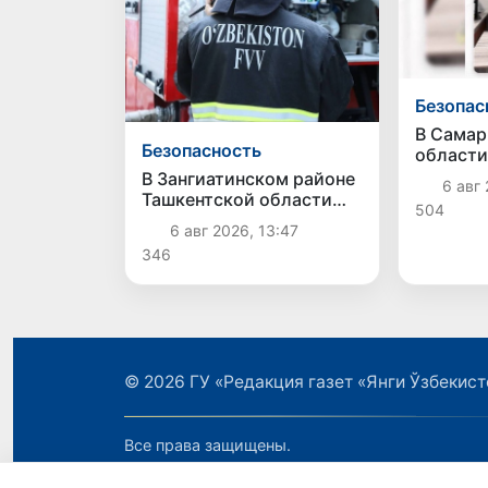
Безопас
В Самар
Безопасность
области
пресече
В Зангиатинском районе
6 авг 
коррупц
Ташкентской области
504
мошенн
произошёл пожар в
6 авг 2026, 13:47
магазине
346
© 2026
ГУ «Редакция газет «Янги Ўзбекист
Все права защищены.