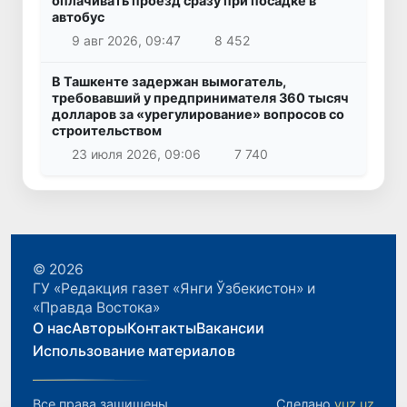
оплачивать проезд сразу при посадке в
автобус
9 авг 2026, 09:47
8 452
В Ташкенте задержан вымогатель,
требовавший у предпринимателя 360 тысяч
долларов за «урегулирование» вопросов со
строительством
23 июля 2026, 09:06
7 740
© 2026
ГУ «Редакция газет «Янги Ўзбекистон» и
«Правда Востока»
О нас
Авторы
Контакты
Вакансии
Использование материалов
Все права защищены.
Сделано
yuz.uz