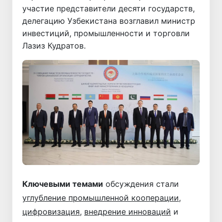
участие представители десяти государств,
делегацию Узбекистана возглавил министр
инвестиций, промышленности и торговли
Лазиз Кудратов.
Ключевыми темами
обсуждения стали
углубление промышленной кооперации
,
цифровизация
,
внедрение инноваций
и