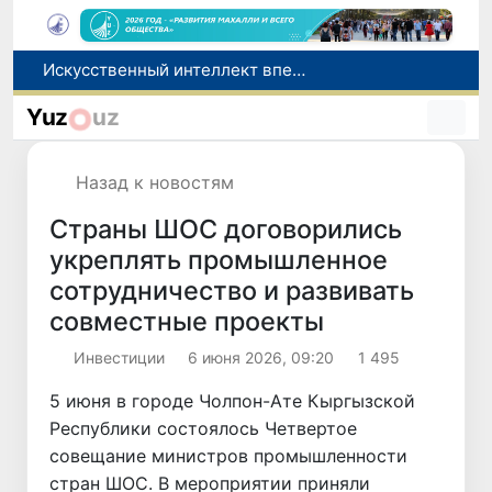
В Намангане задержан сотрудник Пенсионного фонда при получении взятки за обещание оформить пенсию и увеличить выплаты
В Узбекистане на этой неделе ожидается жара до +42 градусов
Yuz
uz
Комитет по конкуренции предупредил о недопустимости рекламы БАДов как лекарств
Число иностранцев, прибывших в Узбекистан с целью обучения, увеличилось в 2,2 раза
Назад к новостям
Искусственный интеллект впервые помог создать вирусы, не существовавшие в природе
Страны ШОС договорились
укреплять промышленное
сотрудничество и развивать
совместные проекты
Инвестиции
6 июня 2026, 09:20
1 495
5 июня в городе Чолпон-Ате Кыргызской
Республики состоялось Четвертое
совещание министров промышленности
стран ШОС. В мероприятии приняли