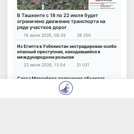
В Ташкенте с 18 по 22 июля будет
ограничено движение транспорта на
ряде участков дорог
19 июля 2026, 08:39
28 256
Из Египта в Узбекистан экстрадирован особо
опасный преступник, находившийся в
международном розыске
23 июля 2026, 13:54
21 021
Саида Мирзиёева: включение объектов
модернистской архитектуры Ташкента в
Список всемирного наследия ЮНЕСКО -
большая победа Узбекистана
27 июля 2026, 08:40
10 009
22,5 тысячи долларов за несуществующие
автомобили: житель Ташкента стал жертвой
мошенничества
26 июля 2026, 10:16
7 641