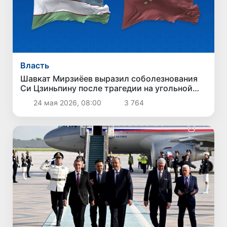
Власть
Шавкат Мирзиёев выразил соболезнования
Си Цзиньпину после трагедии на угольной
шахте в Китае
24 мая 2026, 08:00
3 764