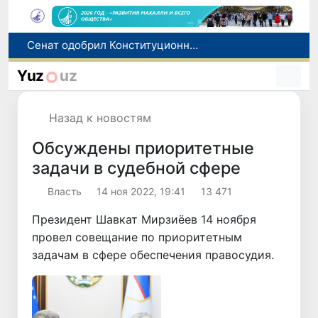
В Ташкенте задержали подозреваемых в распространении крупной партии наркотиков
В Узбекистане упростят назначение пенсий по инвалидности
Yuz
uz
До 10 августа студенты могут исправить отклоненные заявления на перевод в государственные вузы
Страны Центральной Азии одобрили проект автоматизированного учета воды в бассейне Сырдарьи
Назад к новостям
Сенат одобрил Конституционный закон о правовом статусе Администрации Президента Республики Узбекистан
Обсуждены приоритетные
задачи в судебной сфере
Власть
14 ноя 2022, 19:41
13 471
Президент Шавкат Мирзиёев 14 ноября
провел совещание по приоритетным
задачам в сфере обеспечения правосудия.