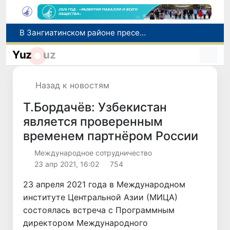
В Зангиатинском районе пресекли подпольное производство косметики и бытовой химии под известными брендами
В Узбекистане расширили льготное финансирование проектов в животноводстве и рыбном хозяйстве
Yuz
uz
ОБСЕ содействует укреплению системы управления женской трудовой миграцией в Узбекистане
Комитет по конкуренции предупредил о недопустимости рекламы БАДов как лекарств
Назад к новостям
Кто умнее - кошки или собаки? Ученые сравнили интеллект домашних питомцев
Т.Бордачёв: Узбекистан
является проверенным
временем партнёром России
Международное сотрудничество
23 апр 2021, 16:02
754
23 апреля 2021 года в Международном
институте Центральной Азии (МИЦА)
состоялась встреча с Программным
директором Международного