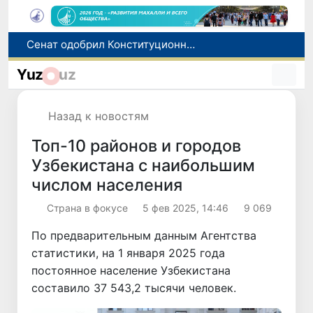
В Ташкенте задержали подозреваемых в распространении крупной партии наркотиков
В Узбекистане упростят назначение пенсий по инвалидности
Yuz
uz
До 10 августа студенты могут исправить отклоненные заявления на перевод в государственные вузы
Страны Центральной Азии одобрили проект автоматизированного учета воды в бассейне Сырдарьи
Назад к новостям
Сенат одобрил Конституционный закон о правовом статусе Администрации Президента Республики Узбекистан
Топ-10 районов и городов
Узбекистана с наибольшим
числом населения
Страна в фокусе
5 фев 2025, 14:46
9 069
По предварительным данным Агентства
статистики, на 1 января 2025 года
постоянное население Узбекистана
составило 37 543,2 тысячи человек.