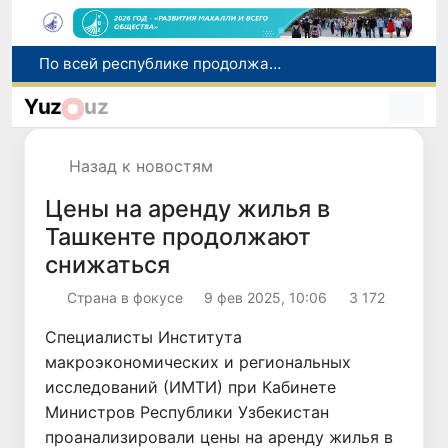
Оказавшийся в сложной ситуации в Германии соотечественник возвращен в Узбекистан
В Узбекистане определили порядок создания и эксплуатации платных автодорог
Yuz
uz
Мошенничество при трудоустройстве за рубежом: в Каракалпакстане и Ташкенте выявлены новые случаи обмана граждан
В Сенате состоялась встреча с представителем Госдепартамента США
Назад к новостям
По всей республике продолжаются мероприятия в рамках акции «Актуальные 40 дней»
Цены на аренду жилья в
Ташкенте продолжают
снижаться
Страна в фокусе
9 фев 2025, 10:06
3 172
Специалисты Института
макроэкономических и региональных
исследований (ИМТИ) при Кабинете
Министров Республики Узбекистан
проанализировали цены на аренду жилья в