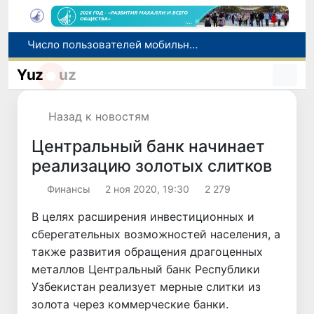
Число пользователей мобильного интернета в Узбекистане за 10 лет выросло в 4,3 раза
При содействии Генконсульства Узбекистана соотечественница, перенесшая инсульт в Алматы, вернулась на родину
Yuz
uz
В Ташкенте состоялось заседание Исполнительного комитета Федерации тяжелой атлетики Азии
Коканд присоединился к Глобальному альянсу ЮНЕСКО по медиа- и информационной грамотности
Назад к новостям
Узбекистан впервые в своей истории примет престижную Международную олимпиаду по информатике IOI 2026
Центральный банк начинает
реализацию золотых слитков
Финансы
2 ноя 2020, 19:30
2 279
В целях расширения инвестиционных и
сберегательных возможностей населения, а
также развития обращения драгоценных
металлов Центральный банк Республики
Узбекистан реализует мерные слитки из
золота через коммерческие банки.