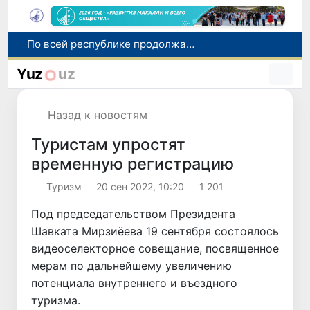
По всей республике продолжаются мероприятия в рамках акции «Актуальные 40 дней»
Оказавшийся в сложной ситуации в Германии соотечественник возвращен в Узбекистан
Yuz
uz
В Узбекистане определили порядок создания и эксплуатации платных автодорог
Мошенничество при трудоустройстве за рубежом: в Каракалпакстане и Ташкенте выявлены новые случаи обмана граждан
Назад к новостям
В Сенате состоялась встреча с представителем Госдепартамента США
Туристам упростят
временную регистрацию
Туризм
20 сен 2022, 10:20
1 201
Под председательством Президента
Шавката Мирзиёева 19 сентября состоялось
видеоселекторное совещание, посвященное
мерам по дальнейшему увеличению
потенциала внутреннего и въездного
туризма.