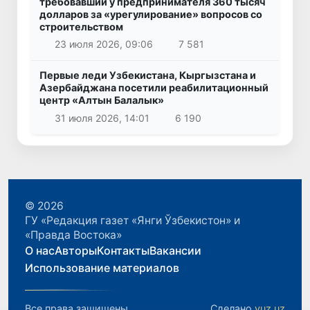
требовавший у предпринимателя 360 тысяч
долларов за «урегулирование» вопросов со
строительством
23 июля 2026, 09:06
7 581
Первые леди Узбекистана, Кыргызстана и
Азербайджана посетили реабилитационный
центр «Алтын Балалык»
31 июля 2026, 14:01
6 190
© 2026
ГУ «Редакция газет «Янги Ўзбекистон» и
«Правда Востока»
О нас
Авторы
Контакты
Вакансии
Использование материалов
Все права защищены.
Сделано
yuz.uz