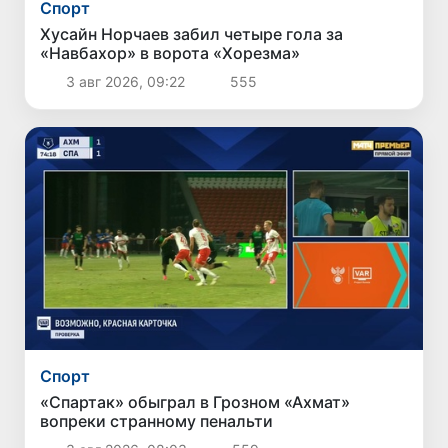
Спорт
Хусайн Норчаев забил четыре гола за
«Навбахор» в ворота «Хорезма»
3 авг 2026, 09:22
555
Спорт
«Спартак» обыграл в Грозном «Ахмат»
вопреки странному пенальти