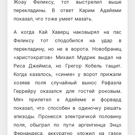
Жоау Феликсу, тот выстрелил выше
перекладины. В ответ Карим Адейеми
показал, что тоже умеет мазать.
А когда Кай Хаверц наковырял на пас
Феликсу тот сподобился на удар в
перекладину, но не в ворота. Новобранец
«аристократов» Михаил Мудрик выдал на
Риса Джеймса, но Грегор Кобель тащит.
Когда казалось, «синие» у ворот прижали
хозяев поля случайный вынос Рафаэла
Геррейру оказался для гостей роковым.
Мяч прилетел к Адейеме и форвард
показал, что способен в одиночку решать
эпизоды. Пронесся электричкой половину
поля, обыграл по пути аргентинца Энцо
Фернандеса, аккуратно уложил на газон