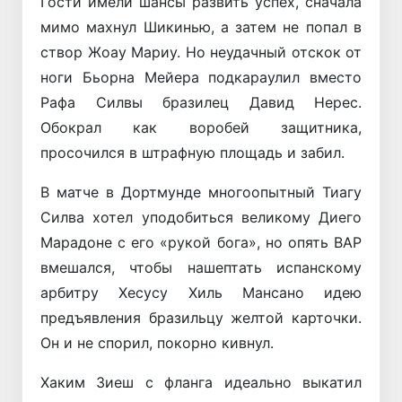
Гости имели шансы развить успех, сначала
мимо махнул Шикинью, а затем не попал в
створ Жоау Мариу. Но неудачный отскок от
ноги Бьорна Мейера подкараулил вместо
Рафа Силвы бразилец Давид Нерес.
Обокрал как воробей защитника,
просочился в штрафную площадь и забил.
В матче в Дортмунде многоопытный Тиагу
Силва хотел уподобиться великому Диего
Марадоне с его «рукой бога», но опять ВАР
вмешался, чтобы нашептать испанскому
арбитру Хесусу Хиль Мансано идею
предъявления бразильцу желтой карточки.
Он и не спорил, покорно кивнул.
Хаким Зиеш с фланга идеально выкатил