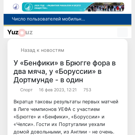
При содействии Генконсульства Узбекистана соотечественница, перенесшая инсульт в Алматы, вернулась на родину
В Ташкенте состоялось заседание Исполнительного комитета Федерации тяжелой атлетики Азии
Yuz
uz
Коканд присоединился к Глобальному альянсу ЮНЕСКО по медиа- и информационной грамотности
Узбекистан впервые в своей истории примет престижную Международную олимпиаду по информатике IOI 2026
Назад к новостям
Число пользователей мобильного интернета в Узбекистане за 10 лет выросло в 4,3 раза
У «Бенфики» в Брюгге фора в
два мяча, у «Боруссии» в
Дортмунде - в один
Спорт
16 фев 2023, 12:21
753
Вкратце таковы результаты первых матчей
в Лиге чемпионов УЕФА с участием
«Брюгге» и «Бенфики», «Боруссии» и
«Челси». Гости их Португалии уехали
домой довольными, из Англии - не очень.