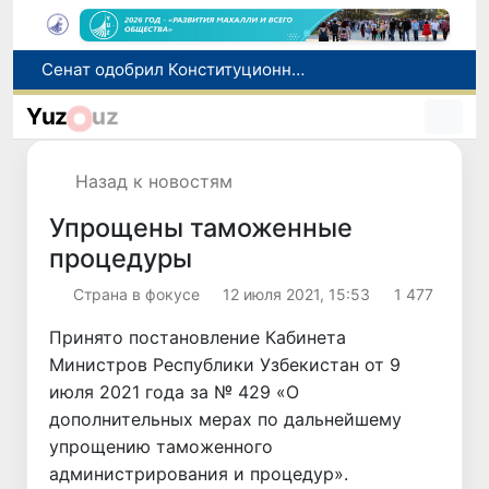
В Ташкенте задержали подозреваемых в распространении крупной партии наркотиков
В Узбекистане упростят назначение пенсий по инвалидности
Yuz
uz
До 10 августа студенты могут исправить отклоненные заявления на перевод в государственные вузы
Страны Центральной Азии одобрили проект автоматизированного учета воды в бассейне Сырдарьи
Назад к новостям
Сенат одобрил Конституционный закон о правовом статусе Администрации Президента Республики Узбекистан
Упрощены таможенные
процедуры
Страна в фокусе
12 июля 2021, 15:53
1 477
Принято постановление Кабинета
Министров Республики Узбекистан от 9
июля 2021 года за № 429 «О
дополнительных мерах по дальнейшему
упрощению таможенного
администрирования и процедур».