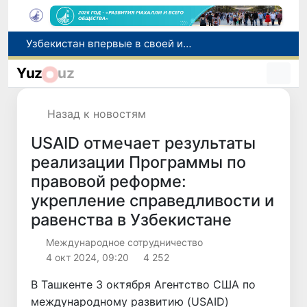
Число пользователей мобильного интернета в Узбекистане за 10 лет выросло в 4,3 раза
При содействии Генконсульства Узбекистана соотечественница, перенесшая инсульт в Алматы, вернулась на родину
Yuz
uz
В Ташкенте состоялось заседание Исполнительного комитета Федерации тяжелой атлетики Азии
Китай и Россия стали крупнейшими торговыми партнерами Узбекистана в первом полугодии 2026 года
Назад к новостям
Узбекистан впервые в своей истории примет престижную Международную олимпиаду по информатике IOI 2026
USAID отмечает результаты
реализации Программы по
правовой реформе:
укрепление справедливости и
равенства в Узбекистане
Международное сотрудничество
4 окт 2024, 09:20
4 252
В Ташкенте 3 октября Агентство США по
международному развитию (USAID)