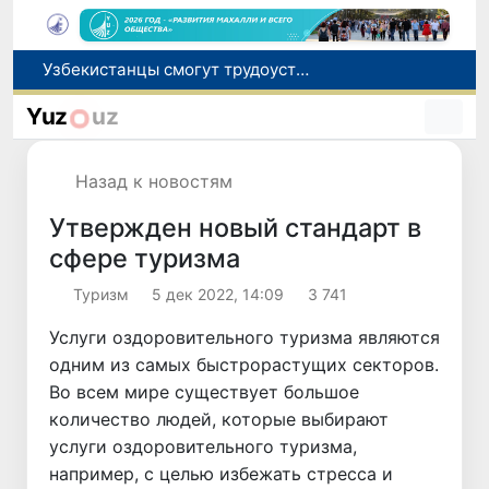
В шести городах Ташкентской области модернизируют систему общественного транспорта
В Узбекистане стартовал месячник Целей устойчивого развития
Yuz
uz
В июле представительство Агентства миграции в Москве оказало помощь более 1,8 тысячам граждан Узбекистана
Ташкент готовится принять чемпионат Азии по тяжелой атлетике
Назад к новостям
Узбекистанцы смогут трудоустроиться на сезонные сельхозработы в США по программе H-2A
Утвержден новый стандарт в
сфере туризма
Туризм
5 дек 2022, 14:09
3 741
Услуги оздоровительного туризма являются
одним из самых быстрорастущих секторов.
Во всем мире существует большое
количество людей, которые выбирают
услуги оздоровительного туризма,
например, с целью избежать стресса и