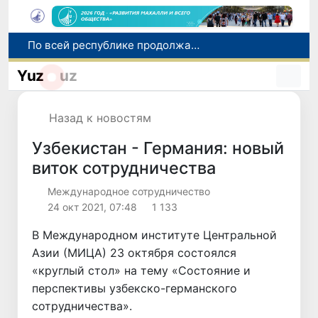
Оказавшийся в сложной ситуации в Германии соотечественник возвращен в Узбекистан
В Узбекистане определили порядок создания и эксплуатации платных автодорог
Yuz
uz
Мошенничество при трудоустройстве за рубежом: в Каракалпакстане и Ташкенте выявлены новые случаи обмана граждан
В Сенате состоялась встреча с представителем Госдепартамента США
Назад к новостям
По всей республике продолжаются мероприятия в рамках акции «Актуальные 40 дней»
Узбекистан - Германия: новый
виток сотрудничества
Международное сотрудничество
24 окт 2021, 07:48
1 133
В Международном институте Центральной
Азии (МИЦА) 23 октября состоялся
«круглый стол» на тему «Состояние и
перспективы узбекско-германского
сотрудничества».