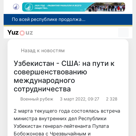
Оказавшийся в сложной ситуации в Германии соотечественник возвращен в Узбекистан
В Узбекистане определили порядок создания и эксплуатации платных автодорог
Yuz
uz
Мошенничество при трудоустройстве за рубежом: в Каракалпакстане и Ташкенте выявлены новые случаи обмана граждан
В Сенате состоялась встреча с представителем Госдепартамента США
Назад к новостям
По всей республике продолжаются мероприятия в рамках акции «Актуальные 40 дней»
Узбекистан - США: на пути к
совершенствованию
международного
сотрудничества
Военный рубеж
3 март 2022, 09:27
2 328
2 марта текущего года состоялась встреча
министра внутренних дел Республики
Узбекистан генерал-лейтенанта Пулата
Бобожонова с Чрезвычайным и