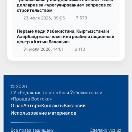
долларов за «урегулирование» вопросов со
строительством
23 июля 2026, 09:06
7 573
Первые леди Узбекистана, Кыргызстана и
Азербайджана посетили реабилитационный
центр «Алтын Балалык»
31 июля 2026, 14:01
6 110
© 2026
ГУ «Редакция газет «Янги Ўзбекистон» и
«Правда Востока»
О нас
Авторы
Контакты
Вакансии
Использование материалов
Все права защищены.
Сделано
yuz.uz