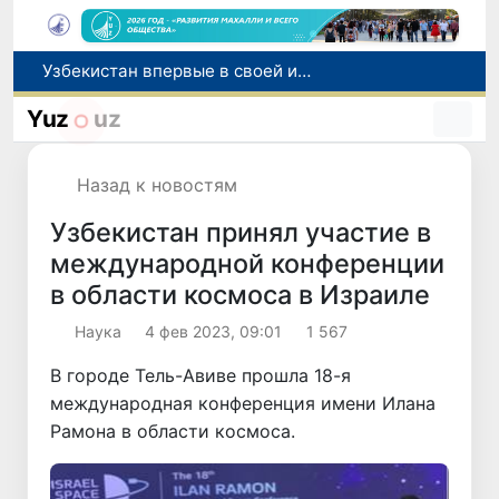
Узбекистан впервые в своей истории примет престижную Международную олимпиаду по информатике IOI 2026
Число пользователей мобильного интернета в Узбекистане за 10 лет выросло в 4,3 раза
Yuz
uz
При содействии Генконсульства Узбекистана соотечественница, перенесшая инсульт в Алматы, вернулась на родину
В Ташкенте состоялось заседание Исполнительного комитета Федерации тяжелой атлетики Азии
Назад к новостям
Китай и Россия стали крупнейшими торговыми партнерами Узбекистана в первом полугодии 2026 года
Узбекистан принял участие в
международной конференции
в области космоса в Израиле
Наука
4 фев 2023, 09:01
1 567
В городе Тель-Авиве прошла 18-я
международная конференция имени Илана
Рамона в области космоса.