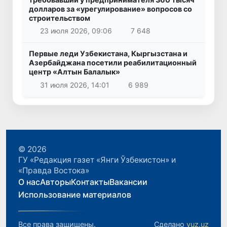
долларов за «урегулирование» вопросов со
строительством
23 июля 2026, 09:06
7 648
Первые леди Узбекистана, Кыргызстана и
Азербайджана посетили реабилитационный
центр «Алтын Балалык»
31 июля 2026, 14:01
6 989
© 2026
ГУ «Редакция газет «Янги Ўзбекистон» и
«Правда Востока»
О нас
Авторы
Контакты
Вакансии
Использование материалов
Все права защищены.
Сделано
yuz.uz