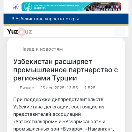
В Узбекистане упростят открытие бизнеса и расширят возможности выбора фамилии для ребенка
В Узбекистане усиливаются меры социальной защиты населения
В Узбекистане расширяются гарантии свободы предпринимательской деятельности
Yuz
uz
В Андижанской области произошло землетрясение магнитудой 3
В Сурхандарье пресечена деятельность подпольной группы, планировавшей теракты и выезд в Сирию
Назад к новостям
Узбекистан расширяет
промышленное партнерство с
регионами Турции
Бизнес
25 сен 2025, 13:55
1 528
При поддержке диппредставительств
Узбекистана делегации, состоящие из
представителей ассоциаций
«Узтекстильпром» и «Узчармсаноат» и
промышленных зон «Бухара», «Наманган»,