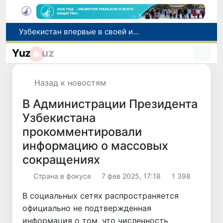
Число пользователей мобильного интернета в Узбекистане за 10 лет выросло в 4,3 раза
При содействии Генконсульства Узбекистана соотечественница, перенесшая инсульт в Алматы, вернулась на родину
Yuz
uz
В Ташкенте состоялось заседание Исполнительного комитета Федерации тяжелой атлетики Азии
Китай и Россия стали крупнейшими торговыми партнерами Узбекистана в первом полугодии 2026 года
Назад к новостям
Узбекистан впервые в своей истории примет престижную Международную олимпиаду по информатике IOI 2026
В Администрации Президента
Узбекистана
прокомментировали
информацию о массовых
сокращениях
Страна в фокусе
7 фев 2025, 17:18
1 398
В социальных сетях распространяется
официально не подтвержденная
информация о том, что численность