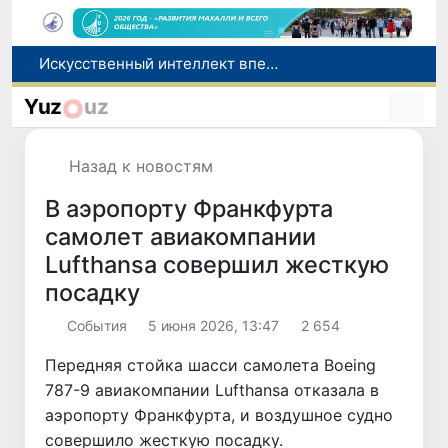
В Намангане задержан сотрудник Пенсионного фонда при получении взятки за обещание оформить пенсию и увеличить выплаты
В Узбекистане на этой неделе ожидается жара до +42 градусов
Yuz
uz
Комитет по конкуренции предупредил о недопустимости рекламы БАДов как лекарств
Число иностранцев, прибывших в Узбекистан с целью обучения, увеличилось в 2,2 раза
Назад к новостям
Искусственный интеллект впервые помог создать вирусы, не существовавшие в природе
В аэропорту Франкфурта
самолет авиакомпании
Lufthansa совершил жесткую
посадку
Cобытия
5 июня 2026, 13:47
2 654
Передняя стойка шасси самолета Boeing
787-9 авиакомпании Lufthansa отказала в
аэропорту Франкфурта, и воздушное судно
совершило жесткую посадку.