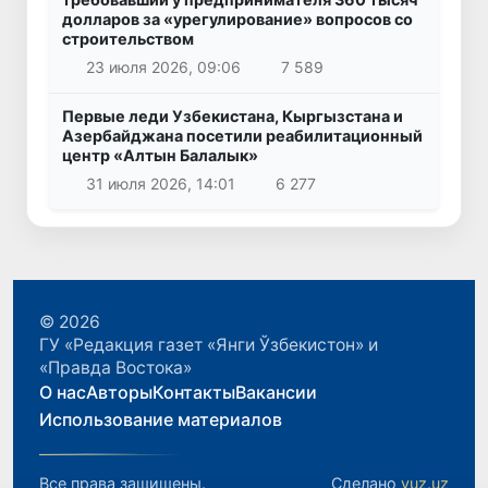
долларов за «урегулирование» вопросов со
строительством
23 июля 2026, 09:06
7 589
Первые леди Узбекистана, Кыргызстана и
Азербайджана посетили реабилитационный
центр «Алтын Балалык»
31 июля 2026, 14:01
6 277
© 2026
ГУ «Редакция газет «Янги Ўзбекистон» и
«Правда Востока»
О нас
Авторы
Контакты
Вакансии
Использование материалов
Все права защищены.
Сделано
yuz.uz