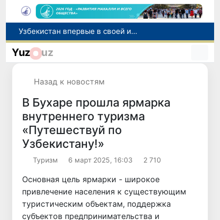
Число пользователей мобильного интернета в Узбекистане за 10 лет выросло в 4,3 раза
При содействии Генконсульства Узбекистана соотечественница, перенесшая инсульт в Алматы, вернулась на родину
Yuz
uz
В Ташкенте состоялось заседание Исполнительного комитета Федерации тяжелой атлетики Азии
Китай и Россия стали крупнейшими торговыми партнерами Узбекистана в первом полугодии 2026 года
Назад к новостям
Узбекистан впервые в своей истории примет престижную Международную олимпиаду по информатике IOI 2026
В Бухаре прошла ярмарка
внутреннего туризма
«Путешествуй по
Узбекистану!»
Туризм
6 март 2025, 16:03
2 710
Основная цель ярмарки - широкое
привлечение населения к существующим
туристическим объектам, поддержка
субъектов предпринимательства и