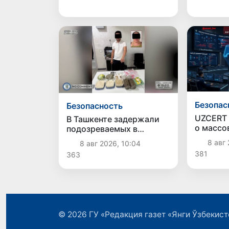
средства
Безопас
Безопасность
UZCERT
В Ташкенте задержали
о массо
подозреваемых в
на госо
распространении
8 авг 
8 авг 2026, 10:04
коммер
крупной партии
381
363
структу
наркотиков
© 2026
ГУ «Редакция газет «Янги Ўзбекист