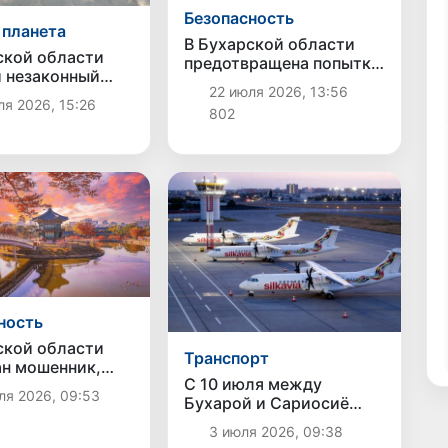
Безопасность
 планета
В Бухарской области
ской области
предотвращена попытка
 незаконный
незаконного ввоза
22 июля 2026, 13:56
18 рыб: ущерб
автозапчастей
я 2026, 15:26
л 126 млн сумов
802
стоимостью около 3,5
млрд сумов
ность
ской области
Транспорт
н мошенник,
С 10 июля между
ий отправить на
ля 2026, 09:53
Бухарой и Сариосиё
в Южную Корею
запускается новый
сяч долларов
3 июля 2026, 09:38
авиарейс