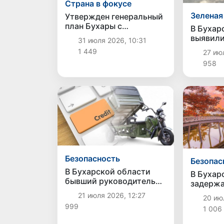
Страна в фокусе
Зеленая
Утвержден генеральный
план Бухары с
В Бухар
расширением
выявили
31 июля 2026, 10:31
территории и развитием
вылов 1
1 449
27 июл
инфраструктуры
превыси
958
Безопасность
Безопас
В Бухарской области
В Бухар
бывший руководитель
задержа
филиала банка оформил
обещавш
21 июля 2026, 12:27
20 ию
кредит на имя
работу 
999
гражданина без его
1 006
за 8 ты
ведома и присвоил