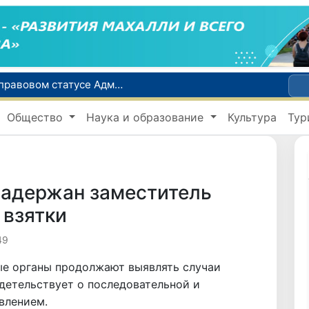
Сенат одобрил Конституционный закон о правовом статусе Администрации Президента Республики Узбекистан
В Ташкенте задержали подозреваемых в распространении крупной партии наркотиков
Общество
Наука и образование
Культура
Тур
сий по инвалидности
До 10 августа студенты могут исправить отклоненные заявления на перевод в государственные вузы
Страны Центральной Азии одобрили проект автоматизированного учета воды в бассейне Сырдарьи
задержан заместитель
 взятки
49
ые органы продолжают выявлять случаи
детельствует о последовательной и
влением.