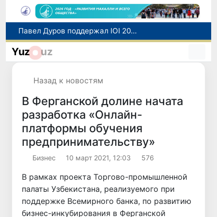
В Узбекистане 13 августа пройдет очередное тестирование по нострификации зарубежных дипломов
Узбекистан расширяет торгово-экономическое и инвестиционное сотрудничество с провинцией Цзянсу Китая
Yuz
uz
Число иностранцев, прибывших в Узбекистан с целью обучения, увеличилось в 2,2 раза
В Амударьинском районе планируется новый проект по развитию сафари-туризма
Назад к новостям
Павел Дуров поддержал IOI 2026 в Ташкенте: Telegram представит 235 победителям специальные цифровые призы
В Ферганской долине начата
разработка «Онлайн-
платформы обучения
предпринимательству»
Бизнес
10 март 2021, 12:03
576
В рамках проекта Торгово-промышленной
палаты Узбекистана, реализуемого при
поддержке Всемирного банка, по развитию
бизнес-инкубирования в Ферганской