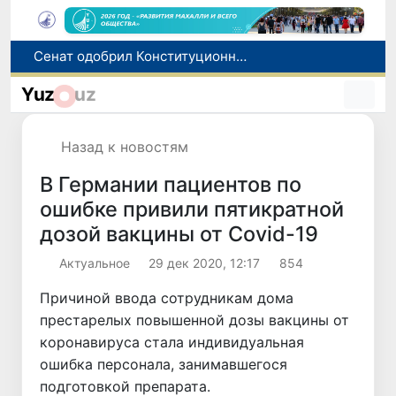
Сенат одобрил Конституционный закон о правовом статусе Администрации Президента Республики Узбекистан
В Ташкенте задержали подозреваемых в распространении крупной партии наркотиков
Yuz
uz
В Узбекистане упростят назначение пенсий по инвалидности
До 10 августа студенты могут исправить отклоненные заявления на перевод в государственные вузы
Назад к новостям
Страны Центральной Азии одобрили проект автоматизированного учета воды в бассейне Сырдарьи
В Германии пациентов по
ошибке привили пятикратной
дозой вакцины от Covid-19
Актуальное
29 дек 2020, 12:17
854
Причиной ввода сотрудникам дома
престарелых повышенной дозы вакцины от
коронавируса стала индивидуальная
ошибка персонала, занимавшегося
подготовкой препарата.