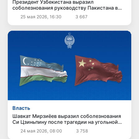
Президент Узбекистана выразил
соболезнования руководству Пакистана в
связи с терактом в Кветте
25 мая 2026, 16:30
3 667
Власть
Шавкат Мирзиёев выразил соболезнования
Си Цзиньпину после трагедии на угольной
шахте в Китае
24 мая 2026, 08:00
3 758