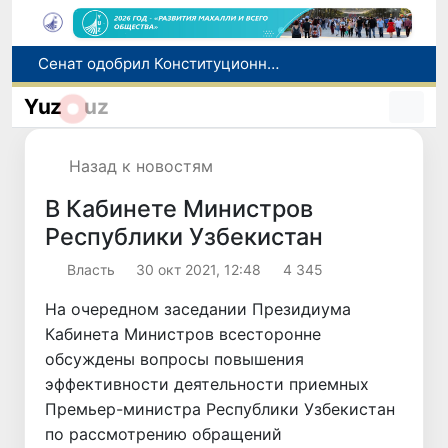
В Ташкенте задержали подозреваемых в распространении крупной партии наркотиков
В Узбекистане упростят назначение пенсий по инвалидности
Yuz
uz
До 10 августа студенты могут исправить отклоненные заявления на перевод в государственные вузы
Страны Центральной Азии одобрили проект автоматизированного учета воды в бассейне Сырдарьи
Назад к новостям
Сенат одобрил Конституционный закон о правовом статусе Администрации Президента Республики Узбекистан
В Кабинете Министров
Республики Узбекистан
Власть
30 окт 2021, 12:48
4 345
На очередном заседании Президиума
Кабинета Министров всесторонне
обсуждены вопросы повышения
эффективности деятельности приемных
Премьер-министра Республики Узбекистан
по рассмотрению обращений