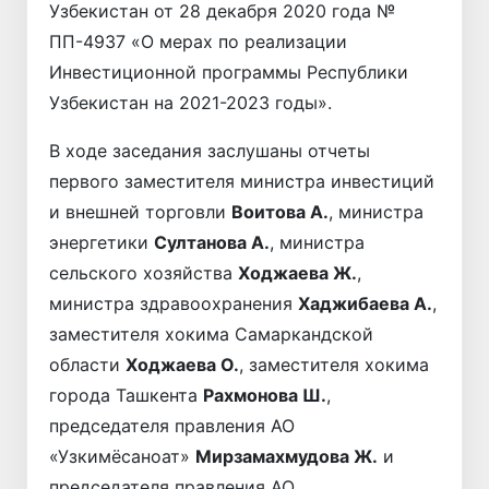
Узбекистан от 28 декабря 2020 года №
ПП-4937 «О мерах по реализации
Инвестиционной программы Республики
Узбекистан на 2021-2023 годы».
В ходе заседания заслушаны отчеты
первого заместителя министра инвестиций
и внешней торговли
Воитова А.
, министра
энергетики
Султанова А.
, министра
сельского хозяйства
Ходжаева Ж.
,
министра здравоохранения
Хаджибаева А.
,
заместителя хокима Самаркандской
области
Ходжаева О.
, заместителя хокима
города Ташкента
Рахмонова Ш.
,
председателя правления АО
«Узкимёсаноат»
Мирзамахмудова Ж.
и
председателя правления АО