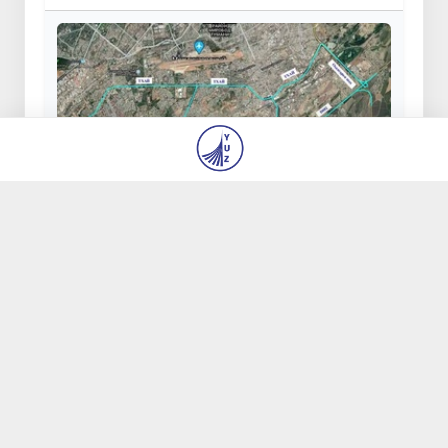
В Ташкенте с 18 по 22 июля будет
ограничено движение транспорта на
ряде участков дорог
19 июля 2026, 08:39
28 242
Из Египта в Узбекистан экстрадирован особо
опасный преступник, находившийся в
международном розыске
23 июля 2026, 13:54
21 013